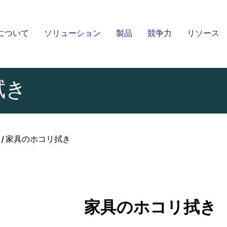
について
ソリューション
製品
競争力
リソース
湿式スパンレース不織布
スパンレース不織布
Kingsafe
拭き
/
家具のホコリ拭き
家具のホコリ拭き