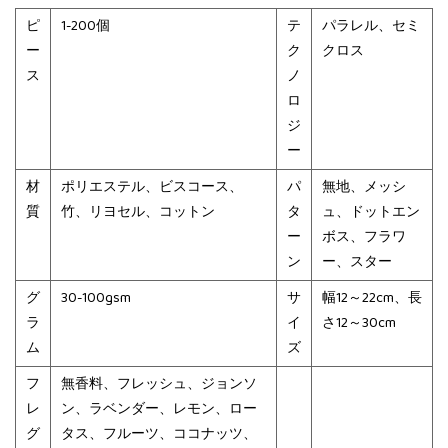
ピ
1-200個
テ
パラレル、セミ
ー
ク
クロス
ス
ノ
ロ
ジ
ー
材
ポリエステル、ビスコース、
パ
無地、メッシ
質
竹、リヨセル、コットン
タ
ュ、ドットエン
ー
ボス、フラワ
ン
ー、スター
グ
30-100gsm
サ
幅12～22cm、長
ラ
イ
さ12～30cm
ム
ズ
フ
無香料、フレッシュ、ジョンソ
レ
ン、ラベンダー、レモン、ロー
グ
タス、フルーツ、ココナッツ、