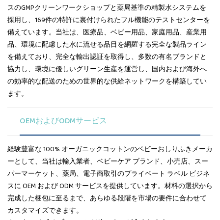
スのGMPクリーンワークショップと薬局基準の精製水システムを
採用し、169件の特許に裏付けられたフル機能のテストセンターを
備えています。当社は、医療品、ベビー用品、家庭用品、産業用
品、環境に配慮した水に流せる品目を網羅する完全な製品ライン
を備えており、完全な輸出認証を取得し、多数の有名ブランドと
協力し、環境に優しいグリーン生産を運営し、国内および海外へ
の効率的な配送のための世界的な供給ネットワークを構築してい
ます。
OEMおよびODMサービス
経験豊富な 100% オーガニックコットンのベビーおしりふきメーカ
ーとして、当社は輸入業者、ベビーケア ブランド、小売店、スー
パーマーケット、薬局、電子商取引のプライベート ラベル ビジネ
スに OEM および ODM サービスを提供しています。材料の選択から
完成した梱包に至るまで、あらゆる段階を市場の要件に合わせて
カスタマイズできます。