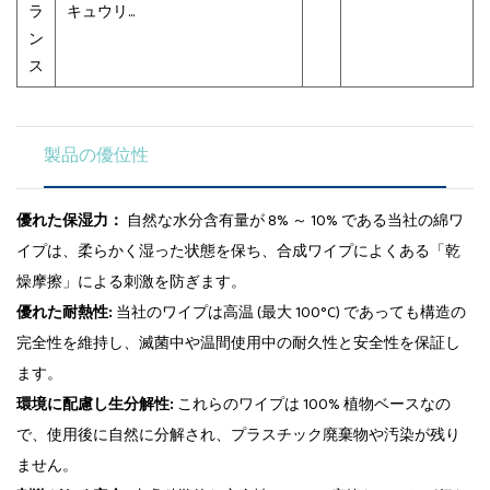
ラ
キュウリ...
ン
ス
製品の優位性
優れた保湿力：
自然な水分含有量が 8% ～ 10% である当社の綿ワ
イプは、柔らかく湿った状態を保ち、合成ワイプによくある「乾
燥摩擦」による刺激を防ぎます。
優れた耐熱性:
当社のワイプは高温 (最大 100°C) であっても構造の
完全性を維持し、滅菌中や温間使用中の耐久性と安全性を保証し
ます。
環境に配慮し生分解性:
これらのワイプは 100% 植物ベースなの
で、使用後に自然に分解され、プラスチック廃棄物や汚染が残り
ません。