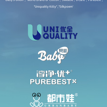
"Uniquality Kitty" , "Silkpoem'