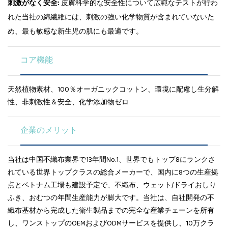
刺激がなく安全:
皮膚科学的な安全性について広範なテストが行わ
れた当社の綿繊維には、刺激の強い化学物質が含まれていないた
め、最も敏感な新生児の肌にも最適です。
コア機能
天然植物素材、100％オーガニックコットン、環境に配慮し生分解
性、非刺激性＆安全、化学添加物ゼロ
企業のメリット
当社は中国不織布業界で13年間No.1、世界でもトップ8にランクさ
れている世界トップクラスの総合メーカーで、国内に8つの生産拠
点とベトナム工場も建設予定で、不織布、ウェット/ドライおしり
ふき、おむつの年間生産能力が膨大です。当社は、自社開発の不
織布基材から完成した衛生製品までの完全な産業チェーンを所有
し、ワンストップのOEMおよびODMサービスを提供し、10万クラ