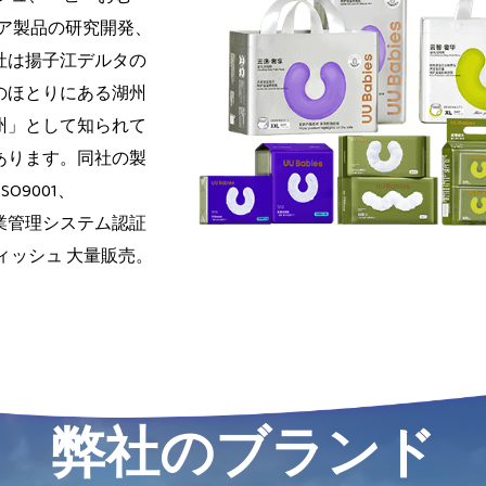
ア製品の研究開発、
社は揚子江デルタの
のほとりにある湖州
州」として知られて
あります。同社の製
O9001、
などの企業管理システム認証
ィッシュ 大量販売。
弊社のブランド