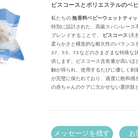
ビスコースとポリエステルのベ
私たちの
無香料ベビーウェットティ
特別に設計された、高級スパンレース
ブレンドすることで、
ビスコース
(天
柔らかさと構造的な耐久性のバランス
3:7、5:5、7:3 などのさまざまな
供します。ビスコース含有量が高いほ
触が得られ、使用するたびに優しく刺
が完璧に保たれており、過度に飽和感
の赤ちゃんのケアに欠かせない選択肢
メッセージを残す
お