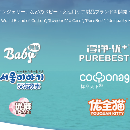
エンジェリー」などのベビー・女性用ケア製品ブランドを開発・
" World Brand of Cotton", "Sweetie", "U·Care ", "PureBest", "Uniquality K