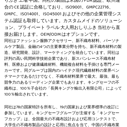
りふき 工場
中国。同社の製品は米国の FDA 認証、欧州連
合の CE 認証に合格しており、ISO9001、GMPC22716、
GMPC、ISO14001、ISO45001 およびその他の企業管理シス
テム認証も取得しています。カスタムメイドのソリューシ
ョン、プライベート ラベル 大人用おしりふき 当社から直
接お届けします。OEM/ODM はオプションです。
同社はファッション服飾アクセサリー、新不織布材料、パーソナ
ルケア製品、金融の4つの主要事業分野を持ち、新不織布材料の製
造、研究開発、設計、マーケティングを統合しています。同社は
評判の高い民間科学技術企業であり、新スパンレース不織布材
料、医療および健康繊維材料、機能複合材料を手掛ける専門メー
カーです。同グループは国内のハイテク現代繊維材料の業界ベン
チマークであるだけでなく、不織布材料業界で最大、最強、最も
競争力のあるリーディング企業でもあります。キングセーフの不
織布は、100％子会社の「長興キングケ輸出入有限公司」によって
100％輸出されています。
同社は78の国家特許を所有し、19の国家および業界標準の改訂に
参加しています。キングセーフグループが主催する「キングセー
フカップ」は、全国最大の不織布設計および応用コンテストで、
大学生の不織布製品の設計と応用に焦点を当て、中国の不織布業