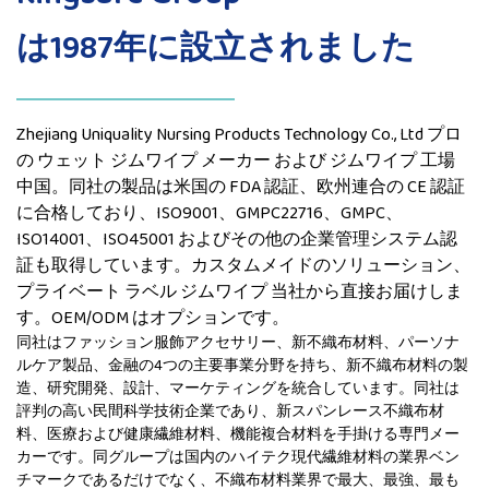
は1987年に設立されました
Zhejiang Uniquality Nursing Products Technology Co., Ltd プロ
の
ウェット ジムワイプ メーカー
および
ジムワイプ 工場
中国。同社の製品は米国の FDA 認証、欧州連合の CE 認証
に合格しており、ISO9001、GMPC22716、GMPC、
ISO14001、ISO45001 およびその他の企業管理システム認
証も取得しています。カスタムメイドのソリューション、
プライベート ラベル ジムワイプ 当社から直接お届けしま
す。OEM/ODM はオプションです。
同社はファッション服飾アクセサリー、新不織布材料、パーソナ
ルケア製品、金融の4つの主要事業分野を持ち、新不織布材料の製
造、研究開発、設計、マーケティングを統合しています。同社は
評判の高い民間科学技術企業であり、新スパンレース不織布材
料、医療および健康繊維材料、機能複合材料を手掛ける専門メー
カーです。同グループは国内のハイテク現代繊維材料の業界ベン
チマークであるだけでなく、不織布材料業界で最大、最強、最も